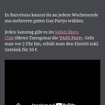
In Barcelona kannst du an jedem Wochenende
aus mehreren guten Gay Partys wählen.
Jeden Samstag gibt es im
Safari Disco
Club
(Metro Tarragona) die
YASS Party
. Geht
man vor 2 Uhr hin, erhält man den Eintritt inkl.
Getränk für 10 €.